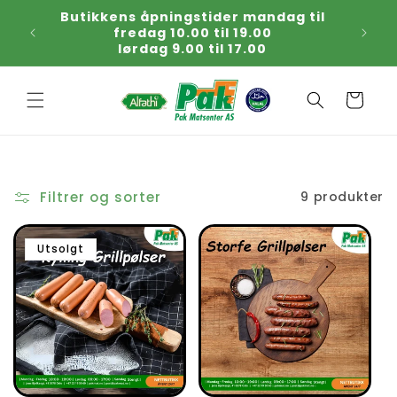
Gå
Butikkens åpningstider mandag til
Kjøp
videre til
fredag 10.00 til 19.00
tirsda
innholdet
lørdag 9.00 til 17.00
Handlekurv
Filtrer og sorter
9 produkter
Utsolgt