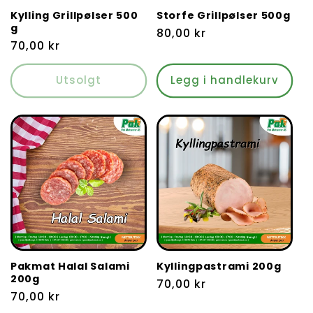
Kylling Grillpølser 500
Storfe Grillpølser 500g
g
Vanlig
80,00 kr
Vanlig
70,00 kr
pris
pris
Utsolgt
Legg i handlekurv
Pakmat Halal Salami
Kyllingpastrami 200g
200g
Vanlig
70,00 kr
Vanlig
70,00 kr
pris