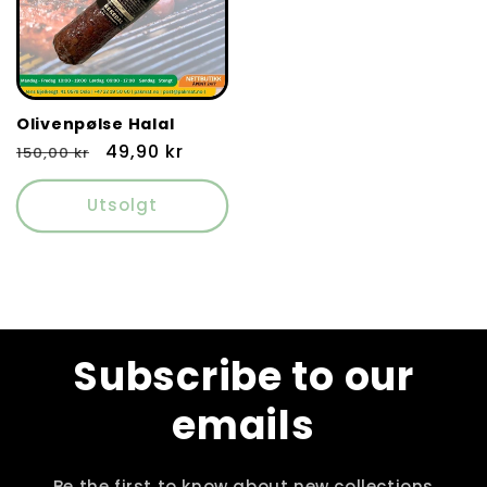
Olivenpølse Halal
Vanlig
Salgspris
49,90 kr
150,00 kr
pris
Utsolgt
Subscribe to our
emails
Be the first to know about new collections