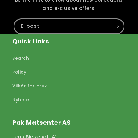
and exclusive offers.
E-post
Quick Links
Search
Policy
Vilkår for bruk
Nyheter
Pak Matsenter AS
Jens Bjelkesgt. 41