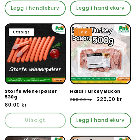
pris
Legg i handlekurv
Legg i handlekurv
Utsolgt
Salg
Storfe wienerpølser
Halal Turkey Bacon
530g
Vanlig
Salgspris
225,00 kr
250,00 kr
Vanlig
80,00 kr
pris
pris
Utsolgt
Legg i handlekurv