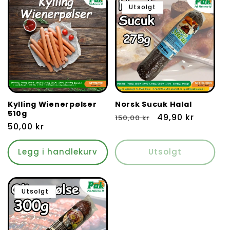
Utsolgt
Kylling Wienerpølser
Norsk Sucuk Halal
510g
Vanlig
Salgspris
49,90 kr
150,00 kr
Vanlig
50,00 kr
pris
pris
Legg i handlekurv
Utsolgt
Utsolgt