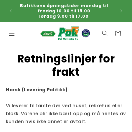
Gå
Butikkens åpningstider mandag til
Kjøp
videre til
fredag 10.00 til 19.00
tirsda
innholdet
lørdag 9.00 til 17.00
Handlekurv
Retningslinjer for
frakt
Norsk (Levering Politikk)
Vi leverer til første dør ved huset, rekkehus eller
blokk. Varene blir ikke bært opp og må hentes av
kunden hvis ikke annet er avtalt.