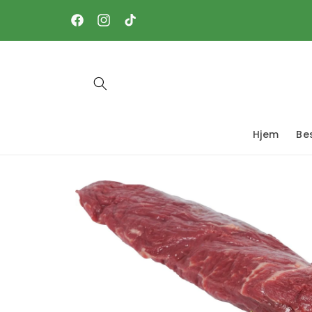
Gå
videre til
Facebook
Instagram
TikTok
innholdet
Hjem
Bes
Hopp til
produktinformasjon