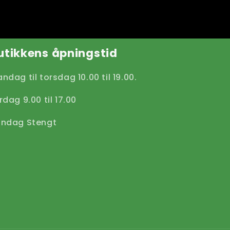
utikkens åpningstid
ndag til torsdag 10.00 til 19.00.
rdag 9.00 til 17.00
ndag Stengt