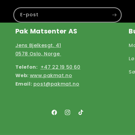
E-post
Pak Matsenter AS
B
Jens Bjelkesgt. 41
Ma
0578 Oslo, Norge
Lø
Telefon:
+47 22 19 50 60
Sø
Web:
www.pakmat.no
Email:
post@pakmat.no
Facebook
Instagram
TikTok