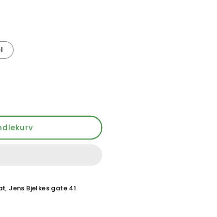
l
ndlekurv
, Jens Bjelkes gate 41