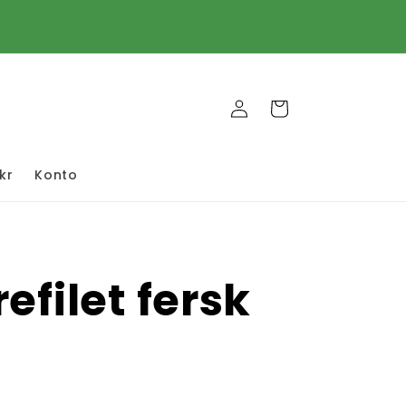
jøp i netbutikk 24-7. Hjemlevering tirsdag,
onsdag og torsdager. Levering fra 125kr
Logg
Handlekurv
inn
kr
Konto
efilet fersk