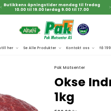
Butikkens åpningstider mandag til fredag
K
10.00 til 19.00 lørdag 9.00 til 17.00
till her
Se Alle Produkter
Kontakt oss
få 199
Pak Matsenter
Okse Indr
1kg