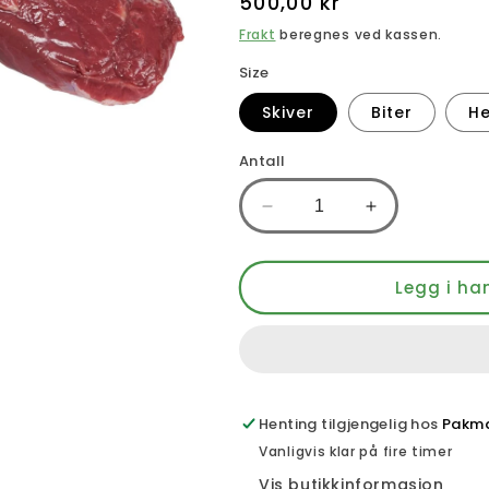
Vanlig
500,00 kr
pris
Frakt
beregnes ved kassen.
Size
Skiver
Biter
He
Antall
Senk
Øk
antallet
antallet
for
for
Okse
Okse
Legg i ha
Indrefilet
Indrefilet
fersk
fersk
1kg
1kg
Henting tilgjengelig hos
Pakmat
Vanligvis klar på fire timer
Vis butikkinformasjon