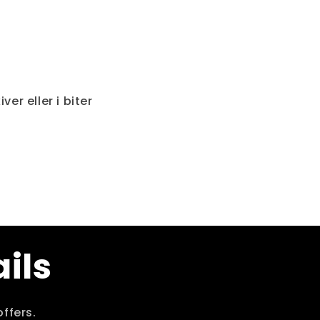
ver eller i biter
ils
ffers.