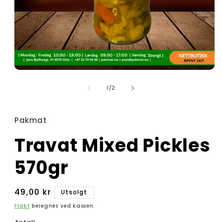
Åpne
medie
av
1
1
/
2
i
modal
Pakmat
Travat Mixed Pickles
570gr
Vanlig
49,00 kr
Utsolgt
pris
Frakt
beregnes ved kassen.