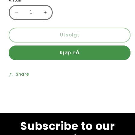
Antall
Senk
Øk
antallet
antallet
for
for
Travat
Travat
Utsolgt
Mixed
Mixed
Pickles
Pickles
Kjøp nå
570gr
570gr
Share
Subscribe to our