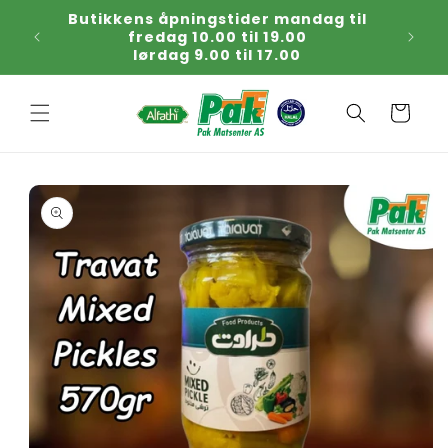
Gå
Butikkens åpningstider mandag til
Kjøp
videre til
fredag 10.00 til 19.00
tirsda
innholdet
lørdag 9.00 til 17.00
Handlekurv
p til
oduktinformasjon